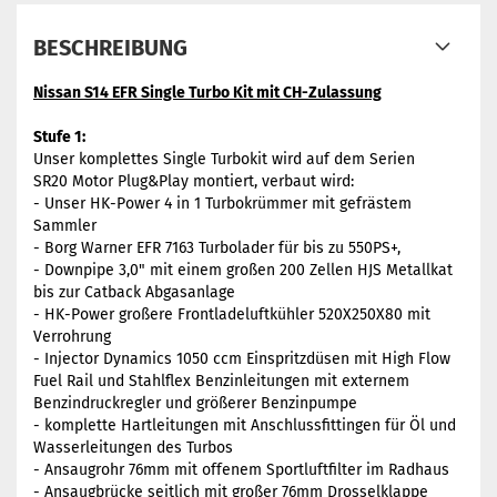
BESCHREIBUNG
Nissan S14 EFR Single Turbo Kit mit CH-Zulassung
Stufe 1:
Unser komplettes Single Turbokit wird auf dem Serien
SR20 Motor Plug&Play montiert, verbaut wird:
- Unser HK-Power 4 in 1 Turbokrümmer mit gefrästem
Sammler
- Borg Warner EFR 7163 Turbolader für bis zu 550PS+,
- Downpipe 3,0" mit einem großen 200 Zellen HJS Metallkat
bis zur Catback Abgasanlage
- HK-Power großere Frontladeluftkühler 520X250X80 mit
Verrohrung
- Injector Dynamics 1050 ccm Einspritzdüsen mit High Flow
Fuel Rail und Stahlflex Benzinleitungen mit externem
Benzindruckregler und größerer Benzinpumpe
- komplette Hartleitungen mit Anschlussfittingen für Öl und
Wasserleitungen des Turbos
- Ansaugrohr 76mm mit offenem Sportluftfilter im Radhaus
- Ansaugbrücke seitlich mit großer 76mm Drosselklappe