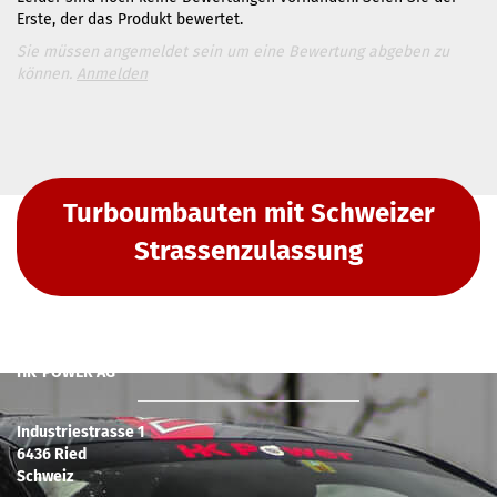
Erste, der das Produkt bewertet.
Sie müssen angemeldet sein um eine Bewertung abgeben zu
können.
Anmelden
Turboumbauten mit Schweizer
Strassenzulassung
HK-POWER AG
Industriestrasse 1
6436 Ried
Schweiz