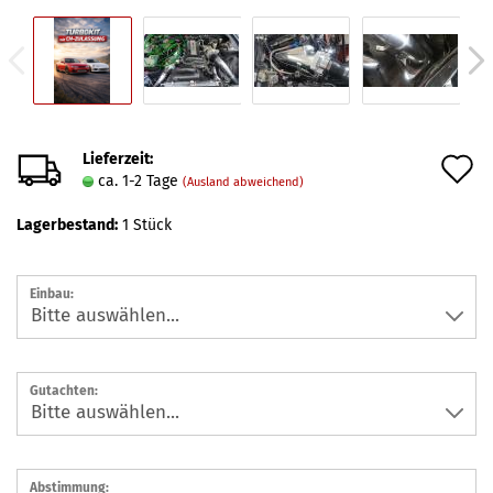
Lieferzeit:
A
ca. 1-2 Tage
(Ausland abweichend)
d
Lagerbestand:
1
Stück
M
Einbau:
Gutachten:
Abstimmung: