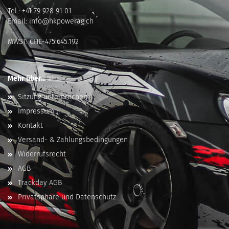
Tel.:
+41 79 928 91 01
Email:
info@hkpowerag.ch
MWST: CHE-475.645.192
Mehr über...
Sitzung unterbrochen
Impressum
Kontakt
Versand- & Zahlungsbedingungen
Widerrufsrecht
AGB
Trackday AGB
Privatsphäre und Datenschutz