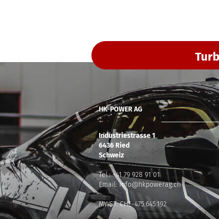
Turb
HK-POWER AG
Industriestrasse 1
6436 Ried
Schweiz
Tel.:
+41 79 928 91 01
Email:
info@hkpowerag.ch
MWST: CHE-475.645.192