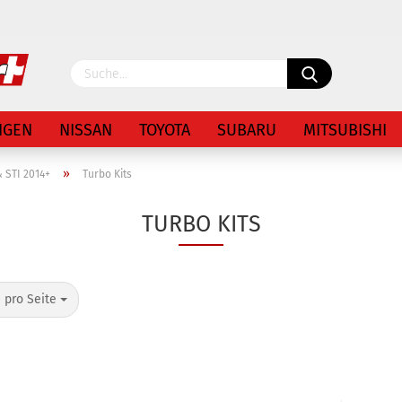
Lieferland
NGEN
NISSAN
TOYOTA
SUBARU
MITSUBISHI
»
 STI 2014+
Turbo Kits
TURBO KITS
Konto 
 pro Seite
Passw