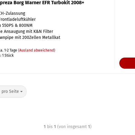
preza Borg Warner EFR Turbokit 2008+
 CH-Zulassung
 Frontladeluftkühler
zu 550PS & 800NM
e Ansaugung mit K&N Filter
wnpipe mit 200Zellen Metallkat
a. 1-2 Tage
(Ausland abweichend)
 1 Stück
 pro Seite
1
bis
1
(von insgesamt
1
)