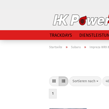
TRACKDAYS
DIENSTLEISTU
»
»
Startseite
Subaru
Impreza WRX &
Sortieren nach
40
1