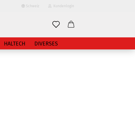
Schweiz
Kundenlogin
HALTECH
DIVERSES
erstellen
ort vergessen?