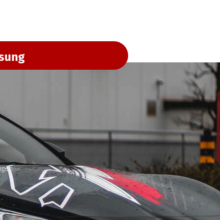
ssung
ngen