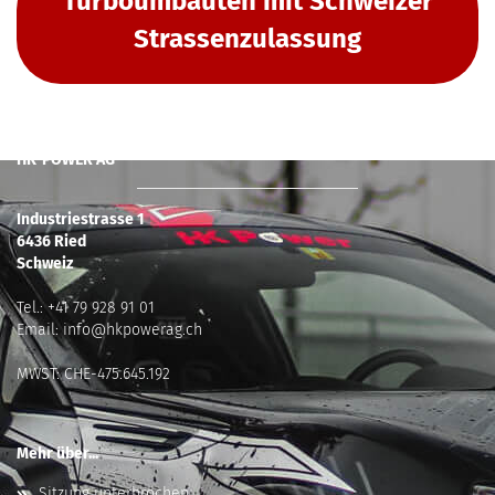
Turboumbauten mit Schweizer
Strassenzulassung
HK-POWER AG
Industriestrasse 1
6436 Ried
Schweiz
Tel.:
+41 79 928 91 01
Email:
info@hkpowerag.ch
MWST: CHE-475.645.192
Mehr über...
Sitzung unterbrochen