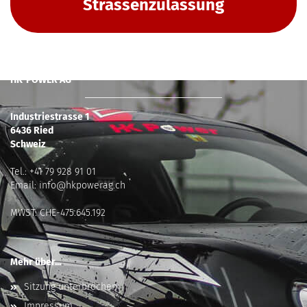
Strassenzulassung
HK-POWER AG
Industriestrasse 1
6436 Ried
Schweiz
Tel.:
+41 79 928 91 01
Email:
info@hkpowerag.ch
MWST: CHE-475.645.192
Mehr über...
Sitzung unterbrochen
Impressum