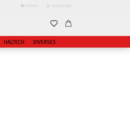
Schweiz
Kundenlogin
HALTECH
DIVERSES
erstellen
ort vergessen?