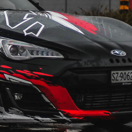
ngen
z