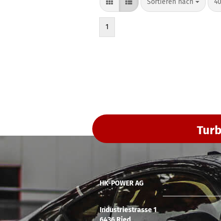
Sortieren nach
40
1
Turb
HK-POWER AG
Industriestrasse 1
6436 Ried