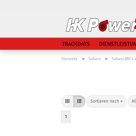
TRACKDAYS
DIENSTLEISTU
»
»
Startseite
Subaru
Subaru BRZ 2.
Sortieren nach
Al
1