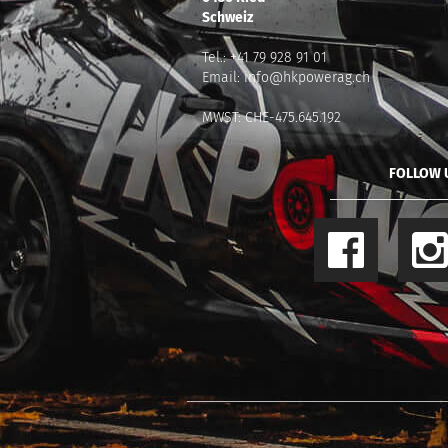
Schweiz
Tel.:
+41 79 928 91 01
Email:
info@hkpowerag.ch
MWST: CHE-475.645.192
FOLLOW U