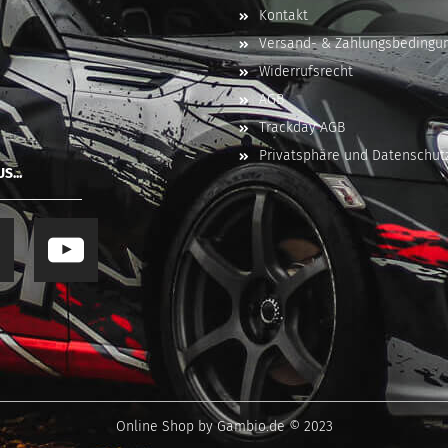
Kontakt
Versand- & Zahlungsbedingu
Widerrufsrecht
AGB
Trackday AGB
Privatsphäre und Datenschut
S...
Online Shop
by Gambio.de © 2023