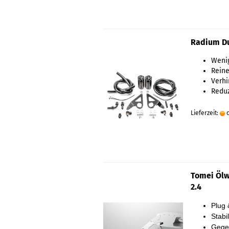
Radium Du
Wenig
Reine
Verh
Reduz
Lieferzeit:
c
Tomei Ölw
2.4
Plug 
Stabi
Gegen