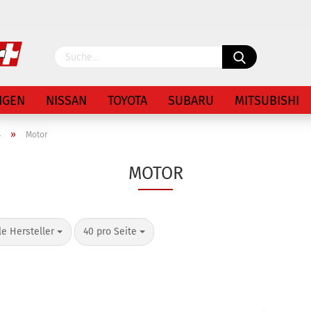
Lieferland
NGEN
NISSAN
TOYOTA
SUBARU
MITSUBISHI
»
4
Motor
MOTOR
Konto 
le Hersteller
40 pro Seite
Passw