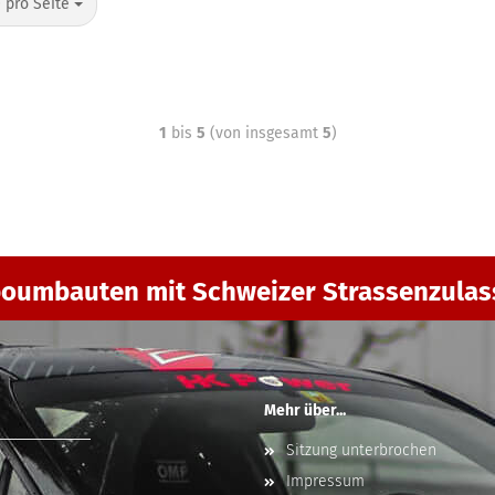
 pro Seite
1
bis
5
(von insgesamt
5
)
oumbauten mit Schweizer Strassenzula
Mehr über...
Sitzung unterbrochen
Impressum