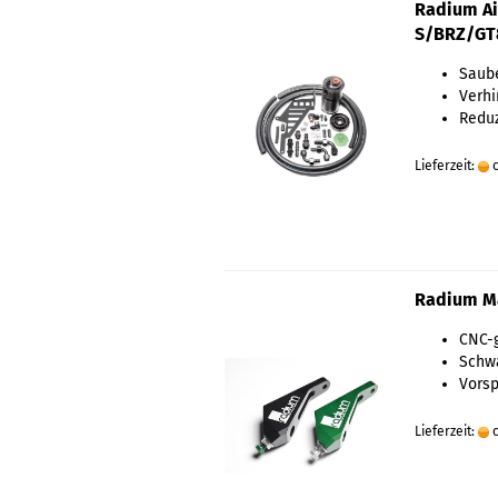
Radium Air
S/BRZ/GT
Saube
Verhi
Reduz
Lieferzeit:
c
Radium Ma
CNC-
Schwa
Vors
Lieferzeit:
c