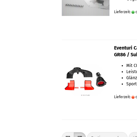
Lieferzeit:
c
Eventuri 
GR86 / Su
Mit C
Leist
Glän
Sport
Lieferzeit:
c