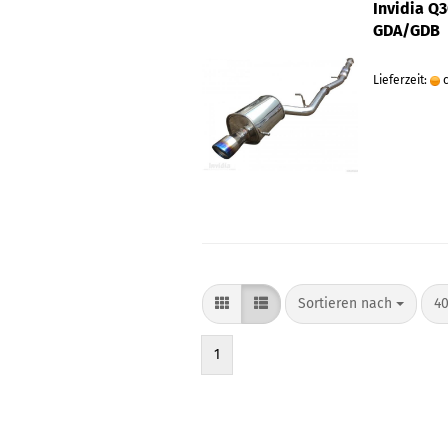
Invidia Q
GDA/GDB
Lieferzeit:
c
Sortieren nach
40
1