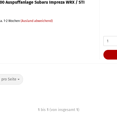
300 Auspuffanlage Subaru Impreza WRX / STI
a. 1-2 Wochen
(Ausland abweichend)
 pro Seite
1
bis
1
(von insgesamt
1
)