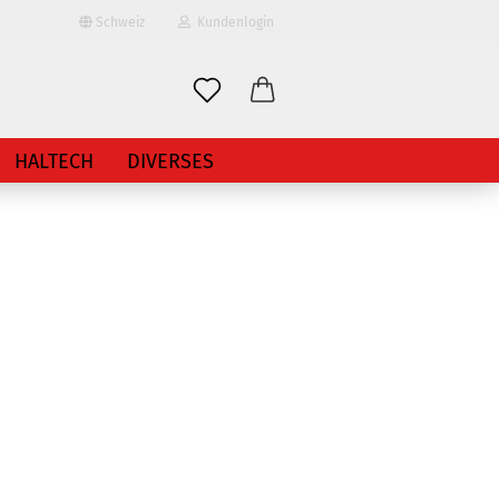
Schweiz
Kundenlogin
HALTECH
DIVERSES
erstellen
ort vergessen?