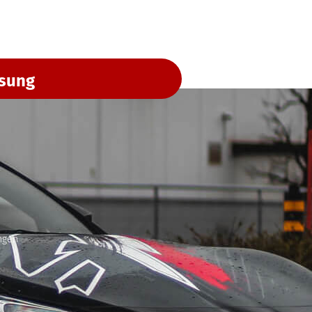
ssung
ngen