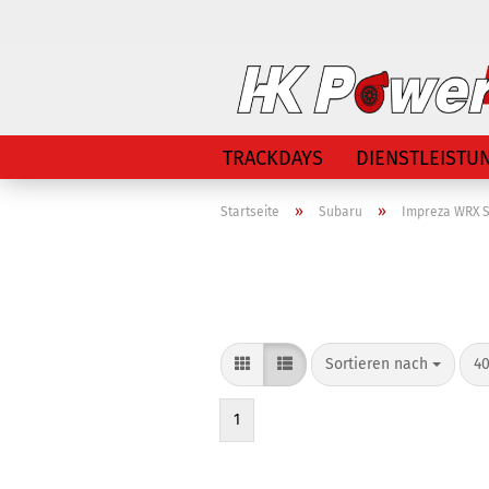
TRACKDAYS
DIENSTLEISTU
»
»
Startseite
Subaru
Impreza WRX S
Sortieren nach
40
1