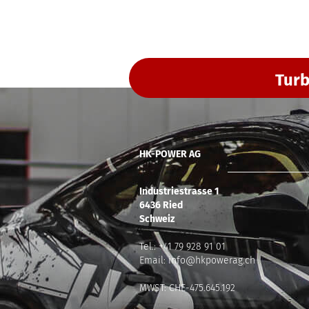
Turb
HK-POWER AG
Industriestrasse 1
6436 Ried
Schweiz
Tel.:
+41 79 928 91 01
Email:
info@hkpowerag.ch
MWST: CHE-475.645.192