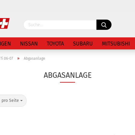
Lieferland
NGEN
NISSAN
TOYOTA
SUBARU
MITSUBISHI
»
Ti 06-07
Abgasanlage
ABGASANLAGE
Konto 
 pro Seite
Passw