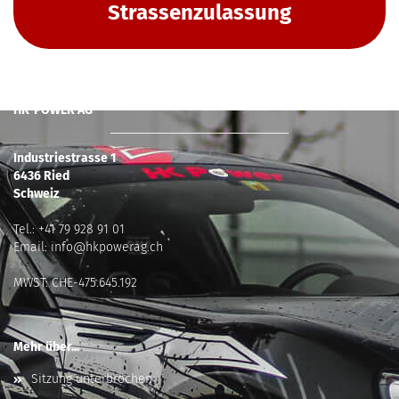
Strassenzulassung
HK-POWER AG
Industriestrasse 1
6436 Ried
Schweiz
Tel.:
+41 79 928 91 01
Email:
info@hkpowerag.ch
MWST: CHE-475.645.192
Mehr über...
Sitzung unterbrochen