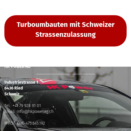
Turboumbauten mit Schweizer
Strassenzulassung
HK-POWER AG
Industriestrasse 1
6436 Ried
Schweiz
Tel.:
+41 79 928 91 01
Email:
info@hkpowerag.ch
MWST: CHE-475.645.192