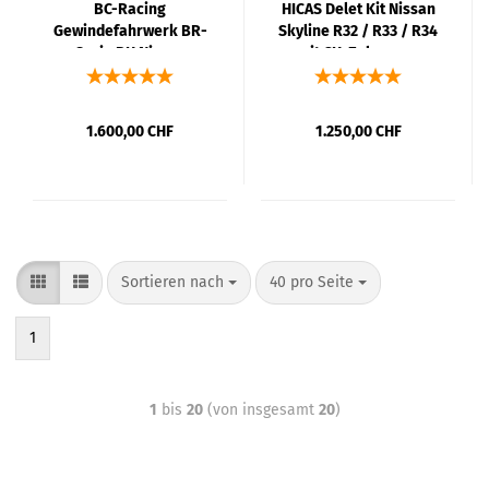
BC-Racing
HICAS Delet Kit Nissan
Gewindefahrwerk BR-
Skyline R32 / R33 / R34
Serie RH Nissan
mit CH-Zulassung
Skyline R33 GTS-4/R34
GT-4 ENR33/34 93-00
1.600,00 CHF
1.250,00 CHF
Sortieren nach
40 pro Seite
1
1
bis
20
(von insgesamt
20
)