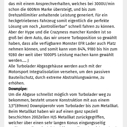
das mit einem Ansprechverhalten, welches bei 3000U/min
schon die 600Nm Marke übersteigt, und bis zum
Drehzahllimitier anhaltende Leistung generiert. Für ein
heckgetriebenes Fahrzeug somit eigentlich die perfekte
Lösung um noch „kontrollierbar“ schnell fahren zu können.
Aber der Hype und die Crazyness mancher Kunden ist so
groß bei dem Auto, das wir unsere Turboposition so gewählt
haben, dass alle verfügbaren Monster EFR Lader auch Platz
nehmen können, und somit kann vom 8474, 9180 bis hin zum
9280 der weit über 1000PS Leistung machen kann gewählt
werden….. J
Alle Turbolader Abgasgehäuse werden auch mit der
Motorsport Integralisolation versehen, um den passiven
Bauteilschutz, durch extreme Abstrahlungswärme, zu
erhöhen.
Downpipe:
Um die Abgase schnellst möglich vom Turbolader weg zu
bekommen, besteht unsere Konstruktion mit aus einem
3,5“(89mm) Downpiperohr vom Turbolader bis zum Metallkat.
Beim Metallkat haben wir auf einen ganz speziell
beschichten 200Zellen HJS Metallkat zurückgegriffen,
welcher über einen sehr langen Konus eingangsseitig