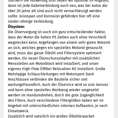
Steckern die notwendig sind haben wir optional im Angebot,
dann ist jede Kabelverbindung auch neu, was bei Autos die
über 20 jahre alt sind auch nicht vernachlässigt werden
sollte. Grünspan und Korrosion gefährden hier oft eine
nieder-ohmige Verbindung.
Ölsystem:
Die Ölversorgung ist auch ein ganz entscheidender Faktor,
dass der Motor die hohen PS Zahlen auch ohne Verschleiß
wegstecken kann. Angefangen von einem sehr guten Motoröl
an sich, welches gegen ein spezielles Motoröl getauscht
wird, muss das ganze Ölkühl und Filtersystem optimiert
werden. Ein neuer Ölanschussstopfen mit zusätzlichen
Messstellen am Motorblock wird installiert, und unser
eigenes High-Flow Ölfilter Relocation Kit installiert. Große
Mehrlagige Schlauchleitungen mit Motorsport Dash
Anschlüssen verbinden die Bauteile sicher und
wartungsfreundlich. Auch der Ölservice wird so zum Genuss
und kann ohne spezielles Werkzeug wieder umgesetzt
werden im Handumdrehen, durch die gute Zugänglichkeit
des Filters. Auch verschiedene Filtergrößen haben wir im
Angebot mit unterschiedlichen internen Aufbauten, je nach
Einsatzweck.
Zusätzlich wird natürlich ein großes Ölkühlerpacket