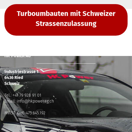
Turboumbauten mit Schweizer
Strassenzulassung
HK-POWER AG
Industriestrasse 1
6436 Ried
Schweiz
Tel.:
+41 79 928 91 01
Email:
info@hkpowerag.ch
MWST: CHE-475.645.192