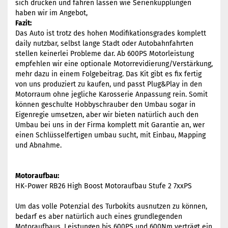
sich drücken und fahren lassen wie Serienkupplungen
haben wir im Angebot,
Fazit:
Das Auto ist trotz des hohen Modifikationsgrades komplett
daily nutzbar, selbst lange Stadt oder Autobahnfahrten
stellen keinerlei Probleme dar. Ab 600PS Motorleistung
empfehlen wir eine optionale Motorrevidierung/Verstärkung,
mehr dazu in einem Folgebeitrag. Das Kit gibt es fix fertig
von uns produziert zu kaufen, und passt Plug&Play in den
Motorraum ohne jegliche Karosserie Anpassung rein. Somit
können geschulte Hobbyschrauber den Umbau sogar in
Eigenregie umsetzen, aber wir bieten natürlich auch den
Umbau bei uns in der Firma komplett mit Garantie an, wer
einen Schlüsselfertigen umbau sucht, mit Einbau, Mapping
und Abnahme.
Motoraufbau:
HK-Power RB26 High Boost Motoraufbau Stufe 2 7xxPS
Um das volle Potenzial des Turbokits ausnutzen zu können,
bedarf es aber natürlich auch eines grundlegenden
Motoraufbaus. Leistungen bis 600PS und 600Nm verträgt ein