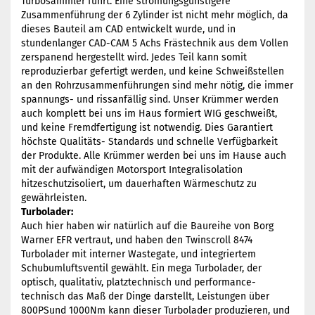
Turbosammler führt. Eine strömungsgünstigere
Zusammenführung der 6 Zylinder ist nicht mehr möglich, da
dieses Bauteil am CAD entwickelt wurde, und in
stundenlanger CAD-CAM 5 Achs Frästechnik aus dem Vollen
zerspanend hergestellt wird. Jedes Teil kann somit
reproduzierbar gefertigt werden, und keine Schweißstellen
an den Rohrzusammenführungen sind mehr nötig, die immer
spannungs- und rissanfällig sind. Unser Krümmer werden
auch komplett bei uns im Haus formiert WIG geschweißt,
und keine Fremdfertigung ist notwendig. Dies Garantiert
höchste Qualitäts- Standards und schnelle Verfügbarkeit
der Produkte. Alle Krümmer werden bei uns im Hause auch
mit der aufwändigen Motorsport Integralisolation
hitzeschutzisoliert, um dauerhaften Wärmeschutz zu
gewährleisten.
Turbolader:
Auch hier haben wir natürlich auf die Baureihe von Borg
Warner EFR vertraut, und haben den Twinscroll 8474
Turbolader mit interner Wastegate, und integriertem
Schubumluftsventil gewählt. Ein mega Turbolader, der
optisch, qualitativ, platztechnisch und performance-
technisch das Maß der Dinge darstellt, Leistungen über
800PSund 1000Nm kann dieser Turbolader produzieren, und