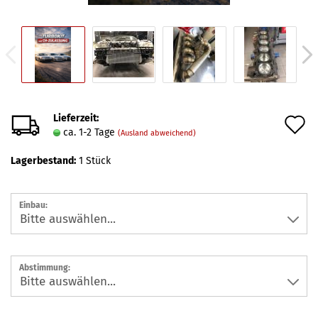
Lieferzeit:
A
ca. 1-2 Tage
(Ausland abweichend)
d
Lagerbestand:
1
Stück
M
Einbau:
Abstimmung: