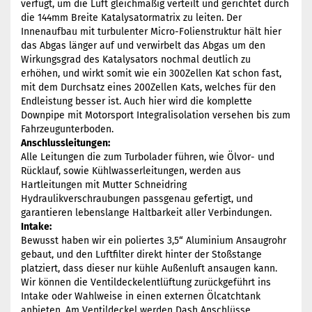
verfügt, um die Luft gleichmäßig verteilt und gerichtet durch
die 144mm Breite Katalysatormatrix zu leiten. Der
Innenaufbau mit turbulenter Micro-Folienstruktur hält hier
das Abgas länger auf und verwirbelt das Abgas um den
Wirkungsgrad des Katalysators nochmal deutlich zu
erhöhen, und wirkt somit wie ein 300Zellen Kat schon fast,
mit dem Durchsatz eines 200Zellen Kats, welches für den
Endleistung besser ist. Auch hier wird die komplette
Downpipe mit Motorsport Integralisolation versehen bis zum
Fahrzeugunterboden.
Anschlussleitungen:
Alle Leitungen die zum Turbolader führen, wie Ölvor- und
Rücklauf, sowie Kühlwasserleitungen, werden aus
Hartleitungen mit Mutter Schneidring
Hydraulikverschraubungen passgenau gefertigt, und
garantieren lebenslange Haltbarkeit aller Verbindungen.
Intake:
Bewusst haben wir ein poliertes 3,5“ Aluminium Ansaugrohr
gebaut, und den Luftfilter direkt hinter der Stoßstange
platziert, dass dieser nur kühle Außenluft ansaugen kann.
Wir können die Ventildeckelentlüftung zurückgeführt ins
Intake oder Wahlweise in einen externen Ölcatchtank
anbieten. Am Ventildeckel werden Dash Anschlüsse