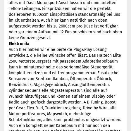
alles mit Dash Motorsport Anschlüssen und ummantelten
Teflon-Leitungen. Einspritzdüsen haben wir die perfekt
dosierbaren 1050ccm Einspritzdüsen standartmäßig bei uns
im Kit enthalten. Auch hier kann natürlich nach oben
aufgestockt werden bis zu 2600ccm pro Düse ist verfügbar,
oder gar einem Aufbau mit 12 Einspritzdüsen sind nach oben
keine Grenzen gesetzt.
Elektronik:
Auch hier haben wir eine perfekte Plug&Play Lösung
entwickelt, die keine Wünsche offen lässt. Das Haltech Elite
2500 Motorsteuergerät mit passendem Adapterkabelbaum
kann in minutenschnelle das serienmäßige Steuergerät
komplett ersetzen und ist frei programmierbar. Zusätzliche
Sensoren von Breitbandlambda, Öltemperatur, Öldruck,
Benzindruck, Abgasgegendruck, Ansauglufttemperatur,
Zylinder sequenzielle Abgastemperatur, sind alle auf
Wunsch hinzufügbar, und können auf einem Display oder
Radio auch grafisch dargestellt werden. 4 D Tuning, Boost
per Gear, Flex Fuel, Tranktionsregelung, Drive by Wire, alle
Motorsportfeatures, Mapswitch, mehrstufige
Schutzfunktionen, alles kann problemlos umgesetzt werden.
Auch ein komplett neuer Kabelbaum mit nur noch den